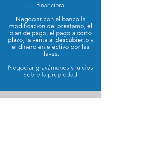
financiera
Negociar con el banco la
modificación del préstamo, el
plan de pago, el pago a corto
plazo, la venta al descubierto y
el dinero en efectivo por las
llaves.
Negociar gravámenes y juicios
sobre la propiedad
ACERCA DE
ASESOR DE
PROPIETARIOS DE
ÉLITE