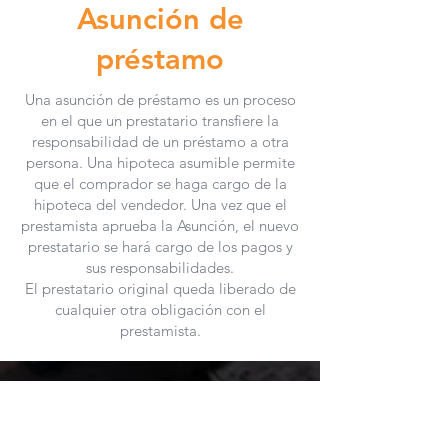
Asunción de
préstamo
Una asunción de préstamo es un proceso
en el que un prestatario transfiere la
responsabilidad de un préstamo a otra
persona. Una hipoteca asumible permite
que el comprador se haga cargo de la
hipoteca del vendedor. Una vez que el
prestamista aprueba la Asunción, el nuevo
prestatario se hará cargo de los pagos y
sus responsabilidades.
El prestatario original queda liberado de
cualquier otra obligación con el
prestamista.
ACERCA DE
ASESOR DE