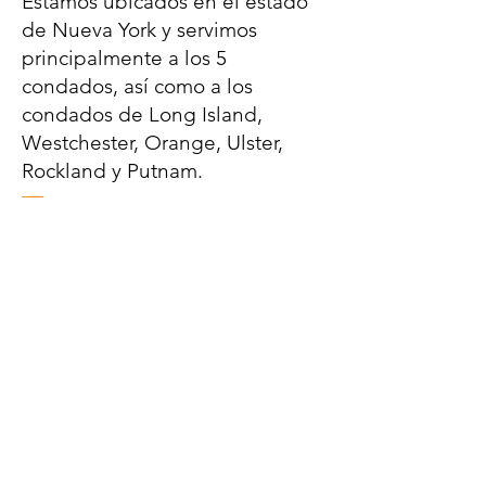
Estamos ubicados en el estado
de Nueva York y servimos
principalmente a los 5
condados, así como a los
condados de Long Island,
Westchester, Orange, Ulster,
Rockland y Putnam.
¡Hablemos de sus
opciones!
Nombre de pila
Apellido
Correo electrónico